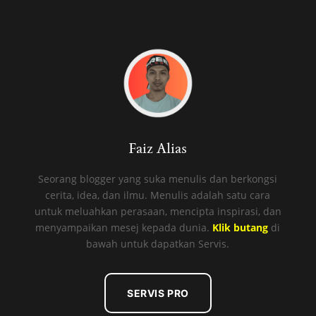
Faiz Alias
Seorang blogger yang suka menulis dan berkongsi
cerita, idea, dan ilmu. Menulis adalah satu cara
untuk meluahkan perasaan, mencipta inspirasi, dan
menyampaikan mesej kepada dunia.
Klik butang
di
bawah untuk dapatkan Servis.
SERVIS PRO