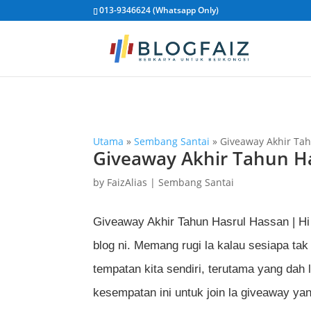
013-9346624 (Whatsapp Only)
Utama
»
Sembang Santai
»
Giveaway Akhir Ta
Giveaway Akhir Tahun H
by
FaizAlias
|
Sembang Santai
Giveaway Akhir Tahun Hasrul Hassan | Hi 
blog ni. Memang rugi la kalau sesiapa tak
tempatan kita sendiri, terutama yang dah 
kesempatan ini untuk join la giveaway yang